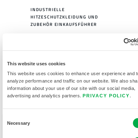
INDUSTRIELLE
HITZESCHUTZKLEIDUNG UND
ZUBEHÖR EINKAUFSFÜHRER
GRÖSSENTABELLE FÜR H
ITZESCHUTZKLEIDUNG
VERWANDTE DOKUMENTE
This website uses cookies
This website uses cookies to enhance user experience and t
analyze performance and traffic on our website. We also sha
information about your use of our site with our social media,
advertising and analytics partners.
PRIVACY POLICY
.
Verfügbar in diesen Verkaufsregionen: EUROPA, INDIEN,
AFRIKA, NAHER OSTEN.
Consent
Dieses Produkt wird normalerweise nicht in Ihrer
Necessary
Selection
Region verkauft. Sie können Ihre Region oben auf
der Seite ändern.