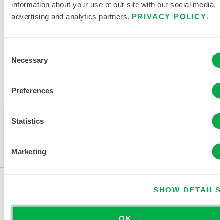
information about your use of our site with our social media,
advertising and analytics partners.
PRIVACY POLICY
.
VERWANDTE DOKUMENTE
Consent
Necessary
Selection
Verfügbar in diesen Verkaufsregionen: EUROPA, INDIEN,
Preferences
AFRIKA, NAHER OSTEN.
Dieses Produkt wird normalerweise nicht in Ihrer
Statistics
Region verkauft. Sie können Ihre Region oben auf
der Seite ändern.
Marketing
SHOW DETAIL
OK