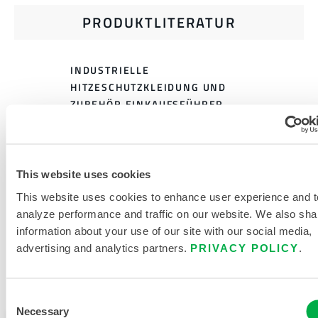
PRODUKTLITERATUR
INDUSTRIELLE
HITZESCHUTZKLEIDUNG UND
ZUBEHÖR EINKAUFSFÜHRER
GRÖSSENTABELLE FÜR H
ITZESCHUTZKLEIDUNG
This website uses cookies
VERWANDTE DOKUMENTE
This website uses cookies to enhance user experience and t
analyze performance and traffic on our website. We also sha
information about your use of our site with our social media,
advertising and analytics partners.
PRIVACY POLICY
.
Verfügbar in diesen Verkaufsregionen: EUROPA, INDIEN,
AFRIKA, NAHER OSTEN.
Consent
Necessary
Selection