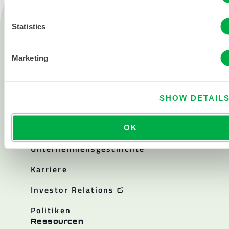
Produkte
Feuer
Statistics
Chemisch
Marketing
Reinraum
Alle Produkte
SHOW DETAIL
Über
Über Lakeland
OK
Unternehmensgeschichte
Karriere
Investor Relations
Politiken
Ressourcen