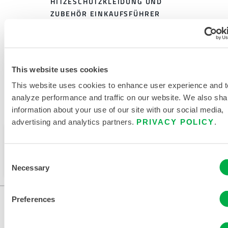
HITZESCHUTZKLEIDUNG UND
ZUBEHÖR EINKAUFSFÜHRER
VERWANDTE DOKUMENTE
This website uses cookies
This website uses cookies to enhance user experience and t
analyze performance and traffic on our website. We also sha
information about your use of our site with our social media,
Verfügbar in diesen Verkaufsregionen: CHINA, ASIEN.
advertising and analytics partners.
PRIVACY POLICY
.
Dieses Produkt wird normalerweise nicht in Ihrer
Region verkauft. Sie können Ihre Region oben auf
Consent
der Seite ändern.
Necessary
Selection
Preferences