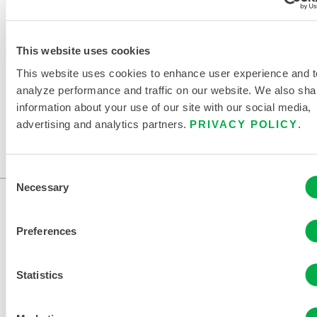
VERWANDTE DOKUMENTE
This website uses cookies
This website uses cookies to enhance user experience and t
analyze performance and traffic on our website. We also sha
Erhältlich in diesen Verkaufsregionen: USA, KANADA,
information about your use of our site with our social media,
MEXIKO, SÜDAMERIKA, EUROPA, INDIEN, OZEANIEN,
advertising and analytics partners.
PRIVACY POLICY
.
AFRIKA, MITTLERER OSTEN, ANTARKTIS, RUSSLAND.
...
Consent
Necessary
Selection
Preferences
Statistics
KONTAKT