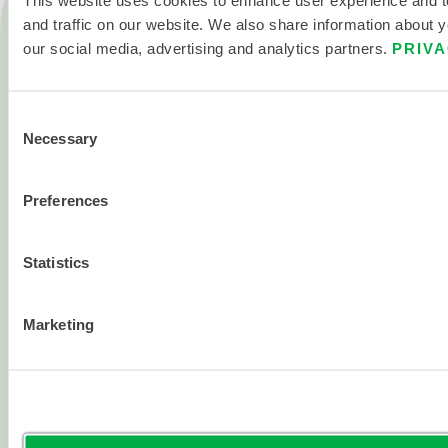
This website uses cookies to enhance user experience and 
Produkte
and traffic on our website. We also share information about yo
Feuer
our social media, advertising and analytics partners.
PRIVA
Chemisch
Reinraum
Consent
Necessary
Selection
Alle Produkte
Preferences
Über
Über Lakeland
Statistics
Unternehmensgeschichte
Karriere
Marketing
Investor Relations
Politiken
Ressourcen
Blogs und Artikel