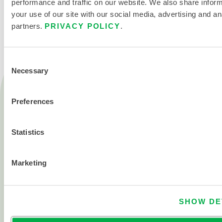
performance and traffic on our website. We also share infor
your use of our site with our social media, advertising and an
partners.
PRIVACY POLICY
.
Consent
Necessary
Selection
Produkte
Feuer
Preferences
Chemisch
Statistics
Reinraum
Alle Produkte
Marketing
Über
Über Lakeland
SHOW DE
Unternehmensgeschichte