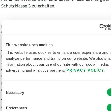
Schutzklasse 3 zu erhalten.
In den ANSI-Normen werden außerdem drei Arten von
Warnkleidung unterschieden:
Typ O (Off-Road)
: Warnkleidung des Typs O verbessert
This website uses cookies
die Sichtbarkeit von Arbeitnehmern bei Tag und bei
This website uses cookies to enhance user experience and t
Nacht in Umgebungen, in denen die Gefahr besteht,
analyze performance and traffic on our website. We also sha
von Fahrzeugen oder Maschinen angefahren zu
information about your use of our site with our social media,
werden. Dies gilt jedoch nicht für Umgebungen mit
advertising and analytics partners.
PRIVACY POLICY
.
Straßenverkehr. Beispiele sind Parkwächter,
Raffinerie- und Minenarbeiter, Personal auf Öl- und
Consent
Gasförderplattformen
Necessary
Selection
Typ R (Straßenverkehr)
: Warnkleidung des Typs R
unterscheidet sich von Typ O dadurch, dass sie die
Preferences