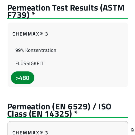
CHEMMAX® 3
99% Konzentration
FLÜSSIGKEIT
>480
9
CHEMMAX® 3