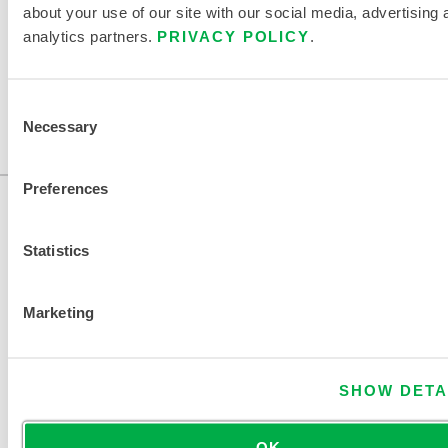
EINE ANDERE CHEMIKALIE FINDEN
about your use of our site with our social media, advertising 
analytics partners.
PRIVACY POLICY
.
Consent
Necessary
Selection
Preferences
Statistics
Marketing
KONTAKT
SHOW DETA
OK