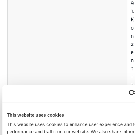
9
%
K
o
n
z
e
n
t
r
a
t
i
o
This website uses cookies
n
This website uses cookies to enhance user experience and t
performance and traffic on our website. We also share infor