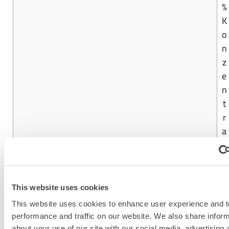
%
K
o
n
z
e
n
t
r
a
t
i
o
n
This website uses cookies
This website uses cookies to enhance user experience and t
performance and traffic on our website. We also share infor
EINE ANDERE CHEMIKALIE FINDEN
about your use of our site with our social media, advertising 