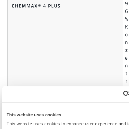
9
CHEMMAX® 4 PLUS
6
%
K
o
n
z
e
n
t
r
a
t
i
o
This website uses cookies
n
This website uses cookies to enhance user experience and t