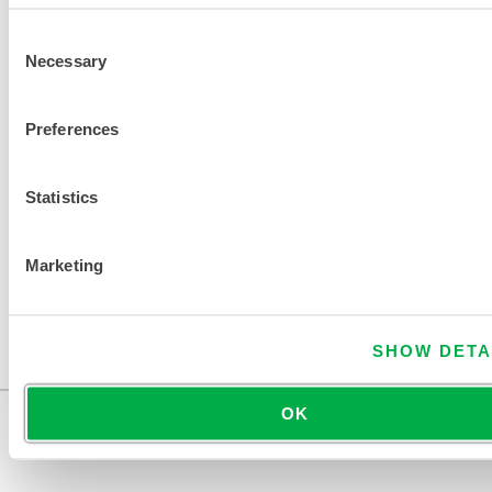
a
Consent
t
Necessary
Selection
i
o
n
Preferences
Statistics
EINE ANDERE CHEMIKALIE FINDEN
Marketing
SHOW DETA
OK