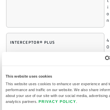
t
i
o
n
4
INTERCEPTOR® PLUS
0
%
K
o
n
This website uses cookies
z
This website uses cookies to enhance user experience and t
e
performance and traffic on our website. We also share infor
n
about your use of our site with our social media, advertising 
t
analytics partners.
PRIVACY POLICY
.
r