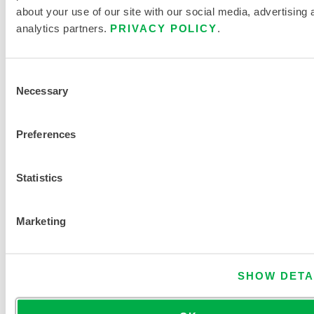
z
about your use of our site with our social media, advertising 
e
analytics partners.
PRIVACY POLICY
.
n
t
r
Consent
Necessary
a
Selection
t
i
Preferences
o
n
Statistics
EINE ANDERE CHEMIKALIE FINDEN
Marketing
SHOW DETA