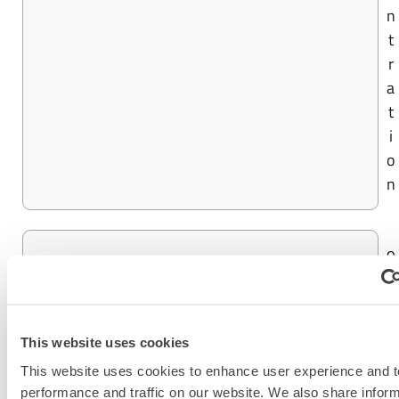
n
t
r
a
t
i
o
n
9
INTERCEPTOR® PLUS
8
%
K
This website uses cookies
o
This website uses cookies to enhance user experience and t
n
performance and traffic on our website. We also share infor