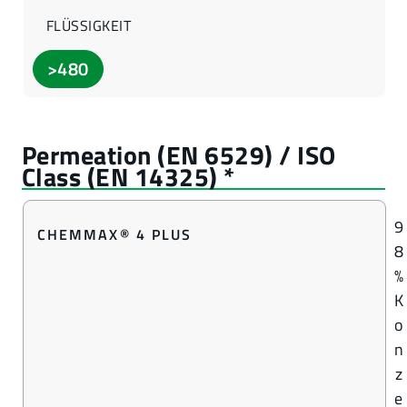
FLÜSSIGKEIT
>480
9
CHEMMAX® 4 PLUS
8
%
K
o
n
z
e