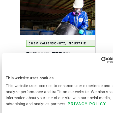
CHEMIKALIENSCHUTZ
,
INDUSTRIE
Raffinerie-PSA für
Turnarounds
Bei der Vorbereitung eines
Turnaround-Projekts ist es
This website uses cookies
wichtig, dass Ihre Mitarbeiter die
This website uses cookies to enhance user experience and t
richtige Schutzkleidung tragen.
analyze performance and traffic on our website. We also sha
Lakeland Industries fertigt...
information about your use of our site with our social media,
advertising and analytics partners.
PRIVACY POLICY
.