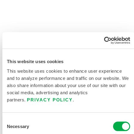
产品资料
This website uses cookies
相关文件
This website uses cookies to enhance user experience
and to analyze performance and traffic on our website. We
also share information about your use of our site with our
social media, advertising and analytics
partners.
PRIVACY POLICY
.
可在以下销售区域购买：中国、亚洲。
Consent
此产品通常不在您所在的区域销售。您可以在页面顶部
Necessary
Selection
更改您的区域。