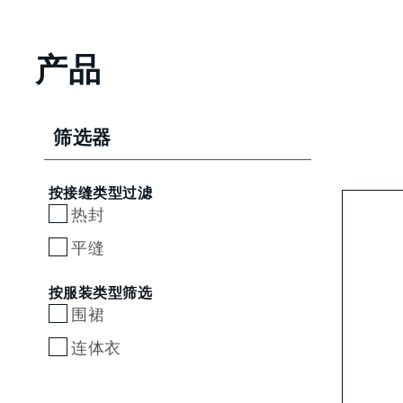
产品
筛选器
按接缝类型过滤
热封
平缝
按服装类型筛选
围裙
连体衣