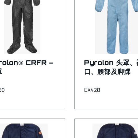
rolon® CRFR –
Pyrolon 头罩、
罩
口、腰部及脚踝
50
EX428