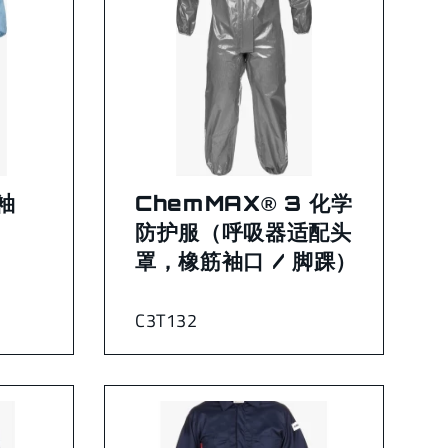
袖
ChemMAX® 3 化学
防护服（呼吸器适配头
罩，橡筋袖口 / 脚踝）
C3T132