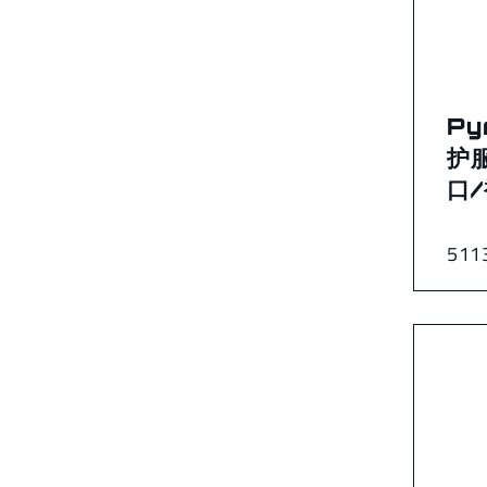
Py
护
口
511