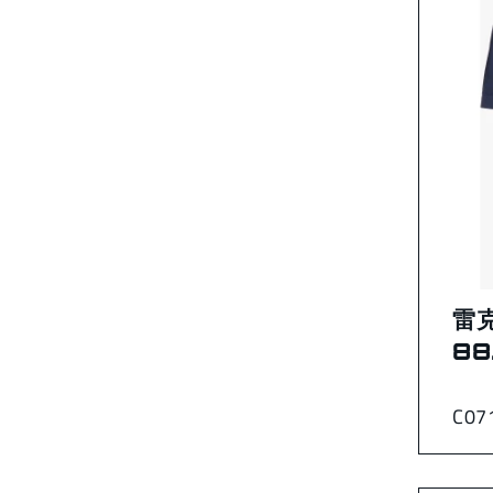
雷克
88
C07