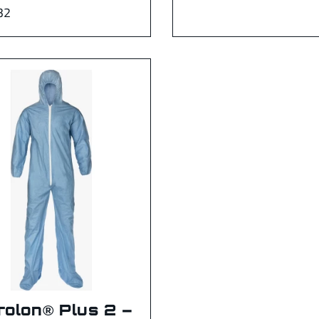
32
rolon® Plus 2 –