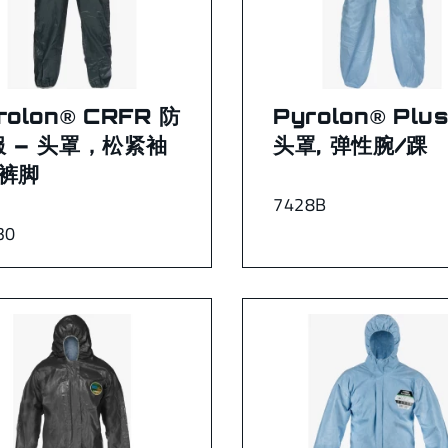
rolon® CRFR 防
Pyrolon® Plus
服 – 头罩，松紧袖
头罩, 弹性腕/踝
/裤脚
7428B
30