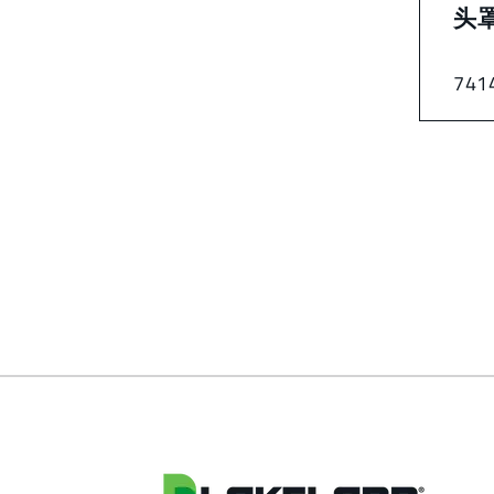
头
741