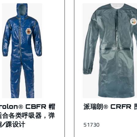
rolon® CBFR 帽
派瑞朗® CRFR 
适合各类呼吸器，弹
腕/踝设计
51730