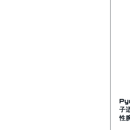
Py
子
性