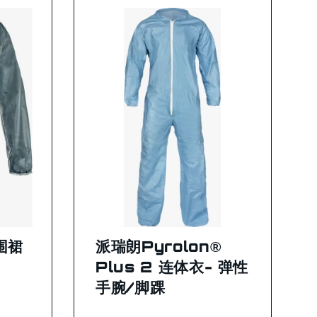
围裙
派瑞朗Pyrolon®
Plus 2 连体衣- 弹性
手腕/脚踝