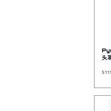
Py
头
511