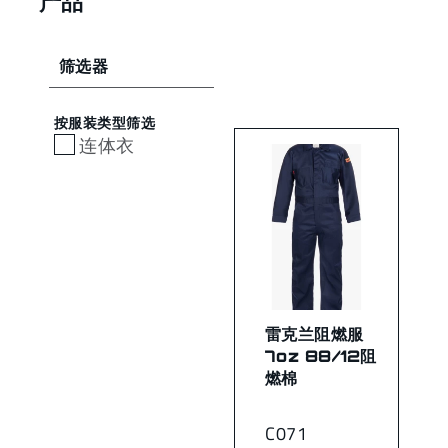
产品
筛选器
按服装类型筛选
连体衣
雷克兰阻燃服
7oz 88/12阻
燃棉
C071