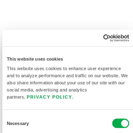
产品资料
This website uses cookies
相关文件
This website uses cookies to enhance user experience
and to analyze performance and traffic on our website. We
also share information about your use of our site with our
social media, advertising and analytics
partners.
PRIVACY POLICY
.
可在以下销售区域购买：中国、亚洲。
此产品通常不在您所在的区域销售。您可以在页面顶部
Consent
Necessary
更改您的区域。
Selection