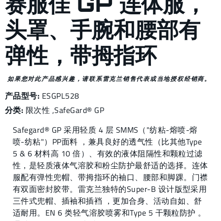
赛服佳 GP 连体服，
头罩、手腕和腰部有
弹性，带拇指环
如果您对此产品感兴趣，请联系雷克兰销售代表或当地授权经销商。
产品型号:
ESGPL528
分类:
限次性
,
SafeGard® GP
Safegard® GP 采用轻质 4 层 SMMS（"纺粘-熔喷-熔
喷-纺粘"）PP面料 ，兼具良好的透气性（比其他Type
5 & 6 材料高 10 倍）、有效的液体阻隔性和颗粒过滤
性，是轻质液体气溶胶和粉尘防护最舒适的选择。连体
服配有弹性兜帽、带拇指环的袖口、腰部和脚踝。门襟
有双面密封胶带。雷克兰独特的Super-B 设计版型采用
三件式兜帽、插袖和插裆 ，更加合身、活动自如、舒
适耐用。EN 6 类轻气溶胶喷雾和Type 5 干颗粒防护 。