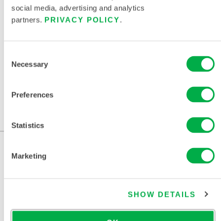
social media, advertising and analytics
partners.
PRIVACY POLICY
.
Consent
Necessary
Selection
INTERCEPTOR® PLUS A 级全封闭防化服（前入
Preferences
式）
INT640WB
Statistics
Marketing
SHOW DETAILS