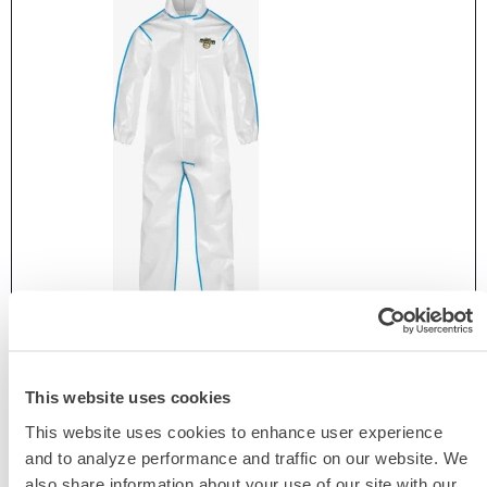
CHEMMAX® 2化学防护服（包边，带帽，连体
This website uses cookies
靴）
This website uses cookies to enhance user experience
C2B414
and to analyze performance and traffic on our website. We
also share information about your use of our site with our