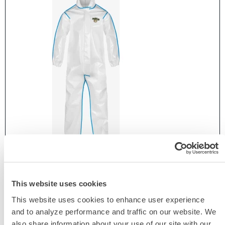
CHEMMAX® 2化学防护服（包边，带帽，连体
This website uses cookies
靴）
This website uses cookies to enhance user experience
C2B414
and to analyze performance and traffic on our website. We
also share information about your use of our site with our