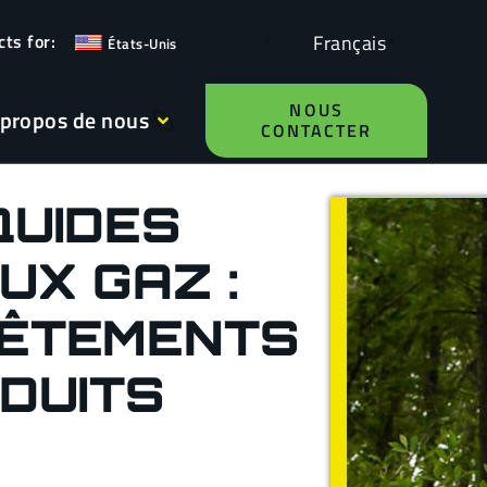
Français
États-Unis
NOUS
 propos de nous
CONTACTER
QUIDES
UX GAZ :
VÊTEMENTS
DUITS