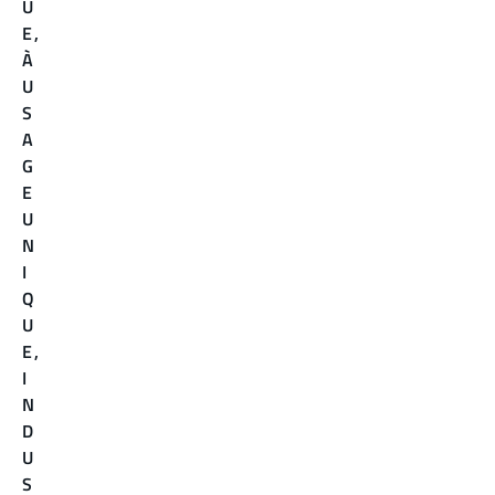
U
E
,
À
U
S
A
G
E
U
N
I
Q
U
E
,
I
N
D
U
S