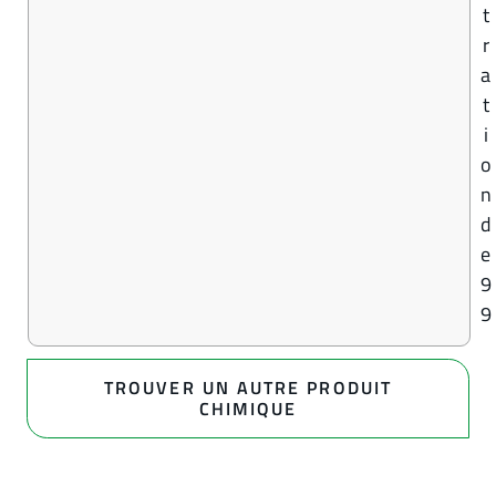
t
r
a
t
i
o
n
d
e
9
9
TROUVER UN AUTRE PRODUIT
CHIMIQUE