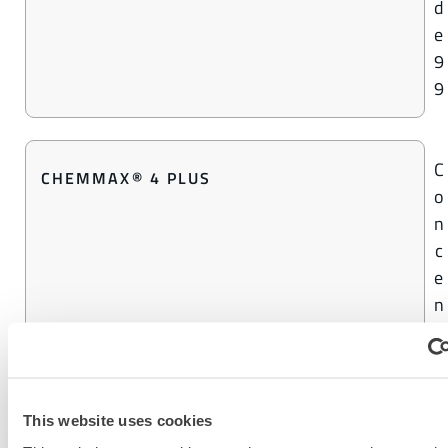
d
e
9
9
C
CHEMMAX® 4 PLUS
o
n
c
e
n
t
r
a
t
This website uses cookies
i