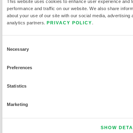
This website uses cookies to enhance user experience and t
o
performance and traffic on our website. We also share infor
n
about your use of our site with our social media, advertising 
d
analytics partners.
PRIVACY POLICY
.
e
9
Consent
9
Necessary
Selection
Preferences
C
INTERCEPTOR® PLUS
o
n
Statistics
c
e
Marketing
n
t
r
SHOW DETA