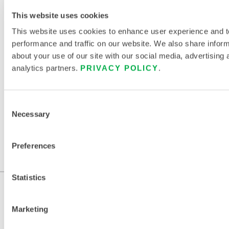
N
E
This website uses cookies
A
This website uses cookies to enhance user experience and t
T
performance and traffic on our website. We also share infor
about your use of our site with our social media, advertising 
analytics partners.
PRIVACY POLICY
.
TROUVER UN AUTRE PRODUIT
CHIMIQUE
Consent
Necessary
Selection
Preferences
Statistics
Marketing