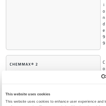
i
o
n
d
e
9
9
C
CHEMMAX® 2
o
n
c
e
n
This website uses cookies
t
This website uses cookies to enhance user experience and t