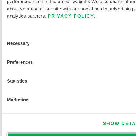
r
performance and traffic on our website. We also share infor
a
about your use of our site with our social media, advertising 
analytics partners.
PRIVACY POLICY
.
t
i
o
Consent
n
Necessary
Selection
d
e
Preferences
9
9
Statistics
TROUVER UN AUTRE PRODUIT
Marketing
CHIMIQUE
SHOW DETA