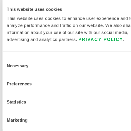
AFRIQUE, ASIE, OCEANIE, AMERIQUE DU SUD, AMERIQUE
DU NORD, ANTARCTIQUE.
This website uses cookies
This website uses cookies to enhance user experience and t
...
analyze performance and traffic on our website. We also sha
information about your use of our site with our social media,
advertising and analytics partners.
PRIVACY POLICY
.
Consent
Necessary
Selection
NOUS CONTACTER
Preferences
Statistics
Marketing