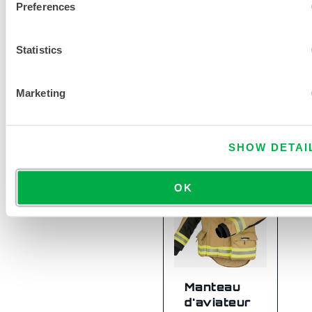
Preferences
Survêtement
Statistics
plissé B2
Marketing
B2 Fire Gear
SHOW DETAI
OK
Manteau
d'aviateur