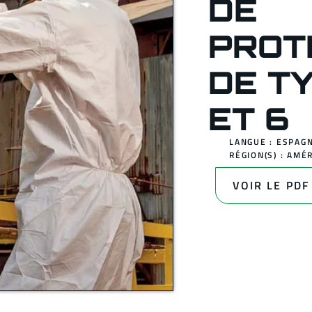
DE
PROT
DE T
ET 6
LANGUE : ESPAGN
RÉGION(S) :
AMÉR
VOIR LE PDF