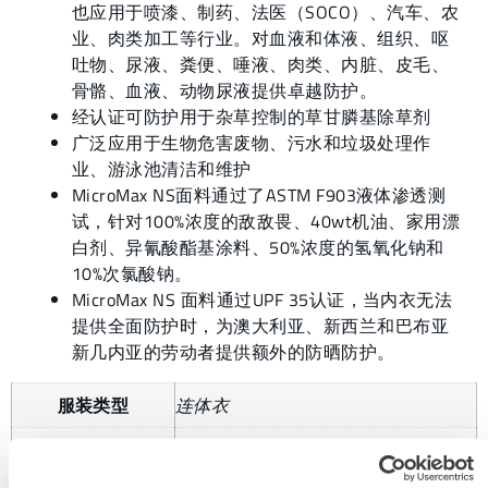
也应用于喷漆、制药、法医（SOCO）、汽车、农
业、肉类加工等行业。对血液和体液、组织、呕
吐物、尿液、粪便、唾液、肉类、内脏、皮毛、
骨骼、血液、动物尿液提供卓越防护。
经认证可防护用于杂草控制的草甘膦基除草剂
广泛应用于生物危害废物、污水和垃圾处理作
业、游泳池清洁和维护
MicroMax NS面料通过了ASTM F903液体渗透测
试，针对100%浓度的敌敌畏、40wt机油、家用漂
白剂、异氰酸酯基涂料、50%浓度的氢氧化钠和
10%次氯酸钠。
MicroMax NS 面料通过UPF 35认证，当内衣无法
提供全面防护时，为澳大利亚、新西兰和巴布亚
新几内亚的劳动者提供额外的防晒防护。
服装类型
连体衣
接缝
热封