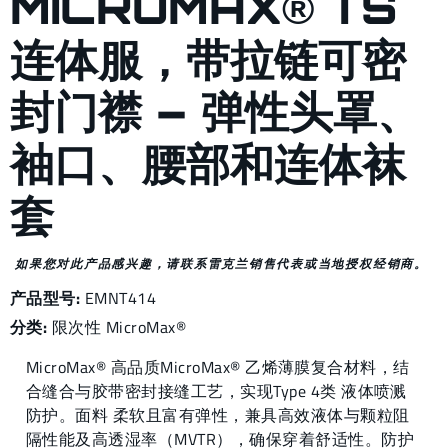
MICROMAX® TS
连体服，带拉链可密
封门襟 – 弹性头罩、
袖口、腰部和连体袜
套
如果您对此产品感兴趣，请联系雷克兰销售代表或当地授权经销商。
产品型号:
EMNT414
分类:
限次性
MicroMax®
MicroMax® 高品质MicroMax® 乙烯薄膜复合材料，结
合缝合与胶带密封接缝工艺，实现Type 4类 液体喷溅
防护。面料 柔软且富有弹性，兼具高效液体与颗粒阻
隔性能及高透湿率（MVTR），确保穿着舒适性。防护