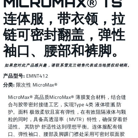
MICROMAX® TS
连体服，带衣领，拉
链可密封翻盖，弹性
袖口、腰部和裤脚。
如果您对此产品感兴趣，请联系雷克兰销售代表或当地授权经销商。
产品型号:
EMNT412
分类:
限次性
MicroMax®
MicroMax® 高品质MicroMax® 薄膜复合材料，结合缝
合与胶带密封接缝工艺，实现Type 4类 液体喷溅 防
护。面料 极致柔软且富有弹性，在有效阻隔液体与颗
粒的同时，具备高透湿率（MVTR）特性，确保穿着舒
适性。 其防护 舒适性达到理想平衡。连体服配有领
口、弹性袖口、腰部及脚踝门襟处采用可密封双面胶