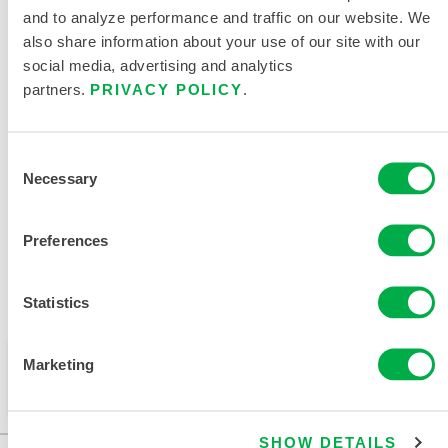
and to analyze performance and traffic on our website. We
also share information about your use of our site with our
social media, advertising and analytics
产品资料
partners.
PRIVACY POLICY
.
Consent
Necessary
相关文件
Selection
Preferences
Statistics
可在以下销售区域购买：欧洲、亚洲、印度。
此产品通常不在您所在的区域销售。您可以在页面顶部
Marketing
更改您的区域。
SHOW DETAILS