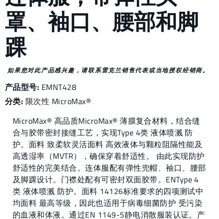
罩、袖口、腰部和脚
踝
如果您对此产品感兴趣，请联系雷克兰销售代表或当地授权经销商。
产品型号:
EMNT428
分类:
限次性
MicroMax®
MicroMax® 高品质MicroMax® 薄膜复合材料，结合缝
合与胶带密封接缝工艺，实现Type 4类 液体喷溅 防
护。面料 致柔软灵活面料 高效液体与颗粒阻隔性能及
高透湿率（MVTR），确保穿着舒适性。 由此实现防护
舒适性的完美结合。连体服配有弹性兜帽、袖口、腰部
及脚踝设计。门襟处配有可密封双面胶带。ENType 4
类 液体喷溅 防护。面料 14126标准要求的四项测试中
均面料 最高等级，因此也适用于病毒细菌防护 受污染
的血液和体液。通过EN 1149-5静电消散服装认证。产