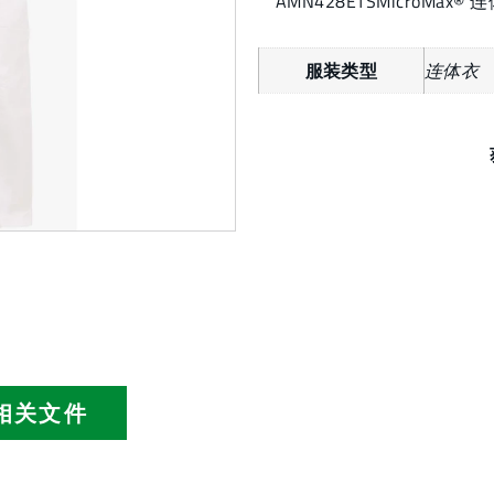
AMN428ETSMicroM
服装类型
连体衣
相关文件