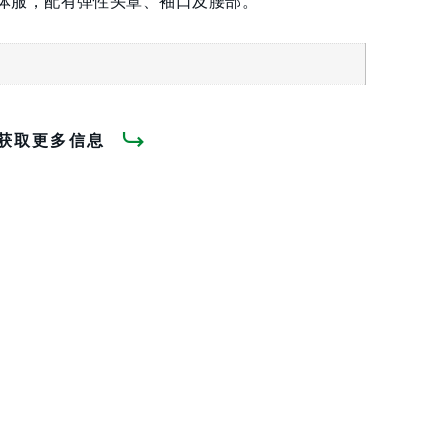
ax® 连体服，配有弹性头罩、袖口及腰部。
获取更多信息