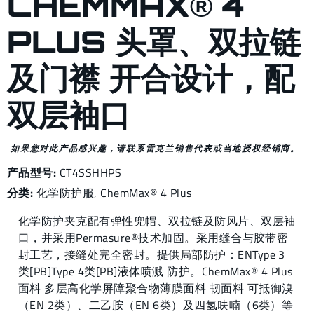
CHEMMAX® 4
PLUS 头罩、双拉链
及门襟 开合设计，配
双层袖口
如果您对此产品感兴趣，请联系雷克兰销售代表或当地授权经销商。
产品型号:
CT4SSHHPS
分类:
化学防护服
,
ChemMax® 4 Plus
化学防护夹克配有弹性兜帽、双拉链及防风片、双层袖
口，并采用Permasure®技术加固。采用缝合与胶带密
封工艺，接缝处完全密封。提供局部防护：ENType 3
类[PB]Type 4类[PB]液体喷溅 防护。ChemMax® 4 Plus
面料 多层高化学屏障聚合物薄膜面料 韧面料 可抵御溴
（EN 2类）、二乙胺（EN 6类）及四氢呋喃（6类）等