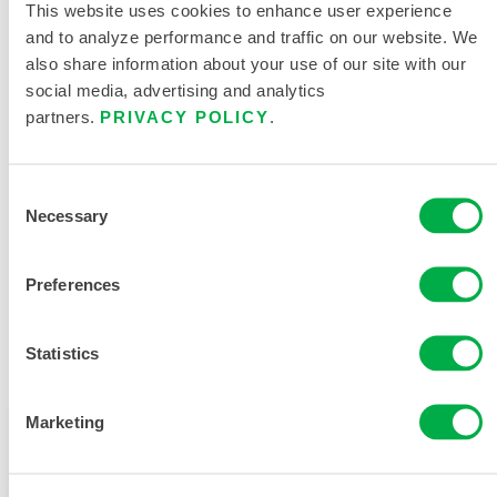
This website uses cookies to enhance user experience
and to analyze performance and traffic on our website. We
also share information about your use of our site with our
产品资料
social media, advertising and analytics
partners.
PRIVACY POLICY
.
限次性与化学防护服尺码表
Consent
Necessary
Selection
相关文件
Preferences
Statistics
可在以下销售区域购买：印度。
Marketing
此产品通常不在您所在的区域销售。您可以在页面顶部
更改您的区域。