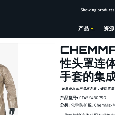
产品
资源
CHEMMA
性头罩连
手套的集
如果您对此产品感兴趣，请联系雷
产品型号:
CT4SY430PSG
分类:
化学防护服
,
ChemMax® 