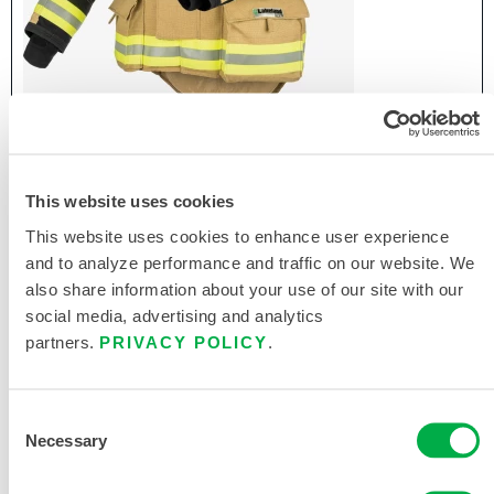
美标消防战斗服STEALTHTM 上衣
隐形消防 战斗服
This website uses cookies
This website uses cookies to enhance user experience
and to analyze performance and traffic on our website. We
also share information about your use of our site with our
social media, advertising and analytics
partners.
PRIVACY POLICY
.
Consent
Necessary
Selection