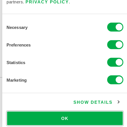
partners.
PRIVACY POLICY
.
911 救援战斗服尺码表
相关文件
Consent
Necessary
Selection
Preferences
销售区域包括：美国、加拿大、墨西哥、南美洲、大洋
洲、非洲、南极洲。
Statistics
...
Marketing
SHOW DETAILS
OK