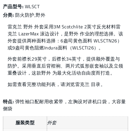
产品型号:
WLSCT
分类:
防火防护
,
野外
雷克兰 野外 外套采用3M Scotchlite 2英寸反光材料雷
克兰 LazerMax 滚边设计，是野外 作业的理想选择。该
外套提供两种面料选择：6盎司黄色面料 WLSCTN26）
或9盎司黄色阻燃Indura面料（WLSCTI26）。
外套前襟长29英寸，后襟长34英寸，提供额外覆盖与
防护。采用垂直后背褶裥、两片式弧形嵌套袖以及立领
重叠设计，这款野外 为最大化活动自由度而打造。
如需查看完整功能列表，请浏览雷克兰 目录。
特点:
弹性袖口配耐用收紧带，左胸设对讲机口袋，大容量
侧袋
服装类型
外套