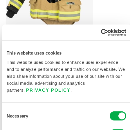
美标消防战斗服STEALTHTM 上衣
隐形消防 战斗服
This website uses cookies
This website uses cookies to enhance user experience
and to analyze performance and traffic on our website. We
also share information about your use of our site with our
social media, advertising and analytics
partners.
PRIVACY POLICY
.
Consent
Necessary
Selection