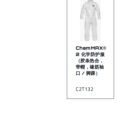
ChemMAX®
2 化学防护服
（胶条热合，
带帽，橡筋袖
口 / 脚踝）
C2T132