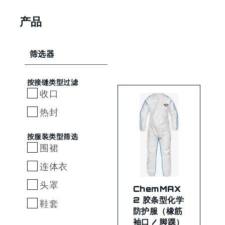
产品
筛选器
按接缝类型过滤
收口
热封
按服装类型筛选
围裙
连体衣
头罩
ChemMAX
2 胶条型化学
鞋套
防护服（橡筋
袖口 / 脚踝）