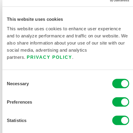
（包边，带
帽、弹性手腕/
脚踝）
This website uses cookies
This website uses cookies to enhance user experience
C2B428
and to analyze performance and traffic on our website. We
also share information about your use of our site with our
social media, advertising and analytics
partners.
PRIVACY POLICY
.
Consent
Necessary
Selection
Preferences
ChemMAX®
2化学防护服
Statistics
（包边，带
帽，连体靴）