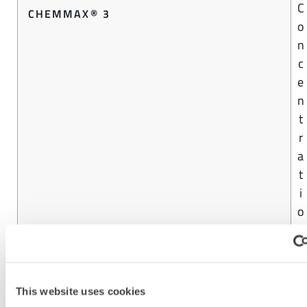
C
CHEMMAX® 3
o
n
c
e
n
t
r
a
t
i
o
n
d
e
9
This website uses cookies
9