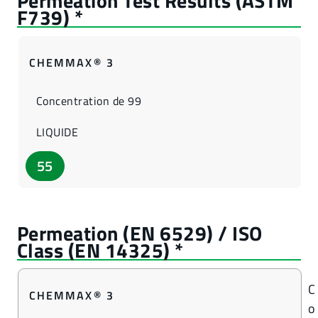
CHEMMAX® 3
Concentration de 99
LIQUIDE
55
C
CHEMMAX® 3
o