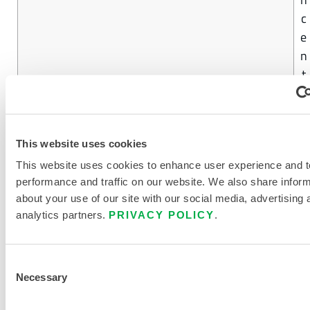
c
e
n
t
r
a
t
This website uses cookies
i
o
This website uses cookies to enhance user experience and t
performance and traffic on our website. We also share infor
n
about your use of our site with our social media, advertising 
d
analytics partners.
PRIVACY POLICY
.
e
9
9
Consent
Necessary
Selection
TROUVER UN AUTRE PRODUIT