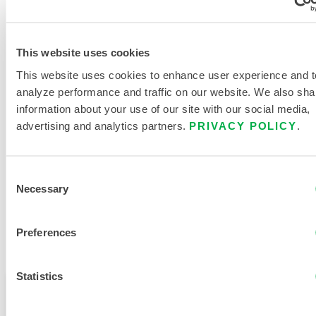
LITTÉRATURE SUR LES
PRODUITS
This website uses cookies
This website uses cookies to enhance user experience and t
analyze performance and traffic on our website. We also sha
TABLEAU DES TAILLES DES
information about your use of our site with our social media,
VÊTEMENTS JETABLES ET
advertising and analytics partners.
PRIVACY POLICY
.
CHIMIQUES
DOCUMENTS CONNEXES
Consent
Necessary
Selection
Preferences
Disponible dans ces régions de vente : OCEANIE.
Statistics
Ce produit n'est pas vendu dans votre région. Vous
pouvez modifier votre région en haut de la page.