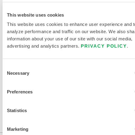
PRODUITS
This website uses cookies
CHEMMAX 2 FICHE TECHNIQUE
This website uses cookies to enhance user experience and t
analyze performance and traffic on our website. We also sha
TABLEAU DES TAILLES DES
information about your use of our site with our social media,
VÊTEMENTS JETABLES ET
advertising and analytics partners.
PRIVACY POLICY
.
CHIMIQUES
DOCUMENTS CONNEXES
Consent
Necessary
Selection
Preferences
Disponible dans ces régions de vente : US, CANADA,
Statistics
MEXIQUE.
...
Marketing