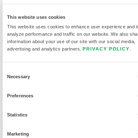
This website uses cookies
TABLEAU DES TAILLES DES
VÊTEMENTS JETABLES ET
This website uses cookies to enhance user experience and t
CHIMIQUES
analyze performance and traffic on our website. We also sha
information about your use of our site with our social media,
DOCUMENTS CONNEXES
advertising and analytics partners.
PRIVACY POLICY
.
Consent
Necessary
Selection
Disponible dans les régions de vente suivantes : MEXIQUE,
AMERIQUE DU SUD, EUROPE, INDE, OCEANIE, AFRIQUE,
Preferences
MOYEN-ORIENT, ANTARCTIQUE, RUSSIE.
Statistics
Ce produit n'est pas vendu dans votre région. Vous
pouvez modifier votre région en haut de la page.
Marketing