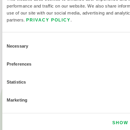
performance and traffic on our website. We also share infor
use of our site with our social media, advertising and analyti
partners.
PRIVACY POLICY
.
Consent
NOUS CONTACTER
Necessary
Selection
Preferences
Statistics
Produits
Marketing
Feu
Produits chimiques
SHOW 
Salle blanche