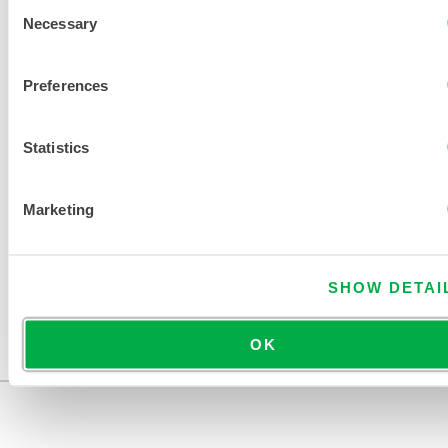
Consent
Necessary
Selection
Preferences
Statistics
Marketing
CHEMMAX® 1 COMBINAISON À COUTURES
SHOW DETAI
REBONDIES - POIGNETS ET CHEVILLES
ÉLASTIQUES
C1B417Y
OK