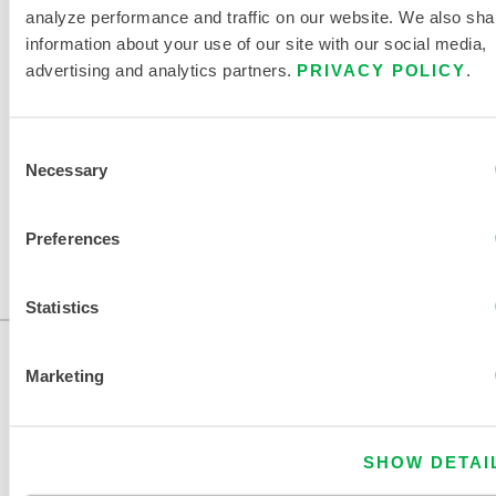
analyze performance and traffic on our website. We also sha
information about your use of our site with our social media,
advertising and analytics partners.
PRIVACY POLICY
.
CAPOT EN VERRE ALUMINISÉ
510-1AGL
Consent
Necessary
Selection
Ce produit n'est pas vendu dans votre région. Vous pouvez
modifier votre région en haut de la page.
Preferences
Ce produit n'est pas vendu dans votre région. Vous pouvez
modifier votre région en haut de la page.
Statistics
Marketing
SHOW DETAI